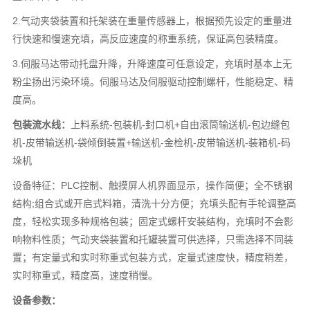
2.气动夹袋装置和托架装在重量传感器上，根据预先设定的重量进
行快速和慢速充填，高反应速度的称重系统，保证高包装精度。
3.伺服马达带动托盘升降，升降速度可任意设定，充填时基本上无
粉尘扬出污染环境。伺服马达及伺服驱动控制螺杆，性能稳定、精
度高。
包装流水线：
上料系统-包装机-封口机+自由滚筒输送机-包边缝包
机-皮带输送机-袋倾倒装置+输送机-金检机-皮带输送机-装箱机-码
垛机
设备特征：PLC控制、触摸屏人机界面显示，操作简便；全不锈钢
结构;组合式或开启式料箱，清洗十分方便；充填头配有手轮调整高
度，轻松实现多种规格包装；固定式螺杆安装结构，充填时不会影
响物料性质；气动夹袋装置和托罐装置可供选择，只需选择不同装
置；有定量式和实时称重式包装方式，定量式速度快，精度稍差，
实时称重式，精度高，速度稍慢。
设备参数：